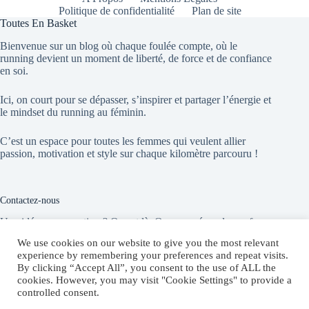
Politique de confidentialité
Plan de site
Toutes En Basket
Bienvenue sur un blog où chaque foulée compte, où le
running devient un moment de liberté, de force et de confiance
en soi.
Ici, on court pour se dépasser, s’inspirer et partager l’énergie et
le mindset du running au féminin.
C’est un espace pour toutes les femmes qui veulent allier
passion, motivation et style sur chaque kilomètre parcouru !
Contactez-nous
Une idée, une question ? On est là. On vous répond sans faux
départ !
We use cookies on our website to give you the most relevant
experience by remembering your preferences and repeat visits.
By clicking “Accept All”, you consent to the use of ALL the
Website:
cookies. However, you may visit "Cookie Settings" to provide a
toutesenbasket.com
controlled consent.
E-mail :