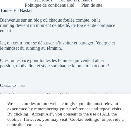
Politique de confidentialité
Plan de site
Toutes En Basket
Bienvenue sur un blog où chaque foulée compte, où le
running devient un moment de liberté, de force et de confiance
en soi.
Ici, on court pour se dépasser, s’inspirer et partager l’énergie et
le mindset du running au féminin.
C’est un espace pour toutes les femmes qui veulent allier
passion, motivation et style sur chaque kilomètre parcouru !
Contactez-nous
Une idée, une question ? On est là. On vous répond sans faux
départ !
We use cookies on our website to give you the most relevant
experience by remembering your preferences and repeat visits.
By clicking “Accept All”, you consent to the use of ALL the
Website:
cookies. However, you may visit "Cookie Settings" to provide a
toutesenbasket.com
controlled consent.
E-mail :