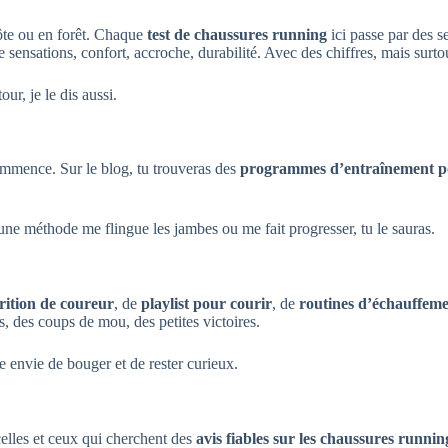
côte ou en forêt. Chaque
test de chaussures running
ici passe par des s
e sensations, confort, accroche, durabilité. Avec des chiffres, mais surt
ur, je le dis aussi.
ecommence. Sur le blog, tu trouveras des
programmes d’entraînement p
une méthode me flingue les jambes ou me fait progresser, tu le sauras.
rition de coureur
, de
playlist pour courir
, de
routines d’échauffem
, des coups de mou, des petites victoires.
e envie de bouger et de rester curieux.
elles et ceux qui cherchent des
avis fiables sur les chaussures runnin