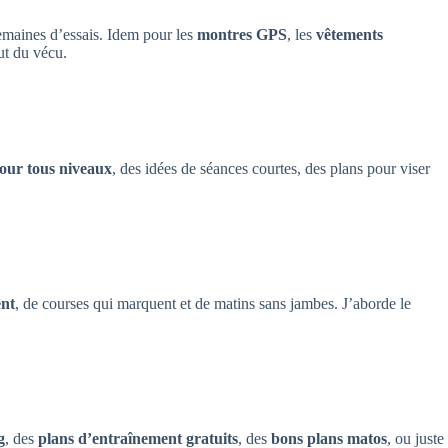
emaines d’essais. Idem pour les
montres GPS
, les
vêtements
out du vécu.
our tous niveaux
, des idées de séances courtes, des plans pour viser
ent
, de courses qui marquent et de matins sans jambes. J’aborde le
g
, des
plans d’entraînement gratuits
, des
bons plans matos
, ou juste