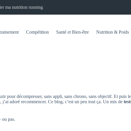
er ma nutrition running
trainement
Compétition
Santé et Bien-être
Nutrition & Poids
urir pour décompresser, sans appli, sans chrono, sans objectif. Et puis l
lure, j’ai adoré recommencer. Ce blog, c’est un peu tout ça. Un mix de
tes
— ou pas.