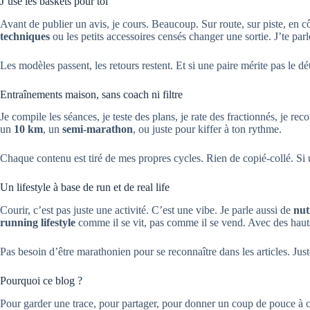
J’use les baskets pour toi
Avant de publier un avis, je cours. Beaucoup. Sur route, sur piste, en 
techniques
ou les petits accessoires censés changer une sortie. J’te parl
Les modèles passent, les retours restent. Et si une paire mérite pas le déto
Entraînements maison, sans coach ni filtre
Je compile les séances, je teste des plans, je rate des fractionnés, je r
un
10 km
, un
semi-marathon
, ou juste pour kiffer à ton rythme.
Chaque contenu est tiré de mes propres cycles. Rien de copié-collé. Si 
Un lifestyle à base de run et de real life
Courir, c’est pas juste une activité. C’est une vibe. Je parle aussi de
nut
running lifestyle
comme il se vit, pas comme il se vend. Avec des hauts
Pas besoin d’être marathonien pour se reconnaître dans les articles. Just
Pourquoi ce blog ?
Pour garder une trace, pour partager, pour donner un coup de pouce à c