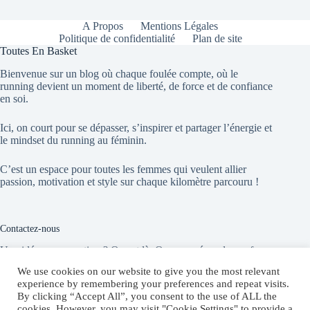
A Propos
Mentions Légales
Politique de confidentialité
Plan de site
Toutes En Basket
Bienvenue sur un blog où chaque foulée compte, où le
running devient un moment de liberté, de force et de confiance
en soi.
Ici, on court pour se dépasser, s’inspirer et partager l’énergie et
le mindset du running au féminin.
C’est un espace pour toutes les femmes qui veulent allier
passion, motivation et style sur chaque kilomètre parcouru !
Contactez-nous
Une idée, une question ? On est là. On vous répond sans faux
départ !
We use cookies on our website to give you the most relevant
experience by remembering your preferences and repeat visits.
By clicking “Accept All”, you consent to the use of ALL the
Website:
cookies. However, you may visit "Cookie Settings" to provide a
toutesenbasket.com