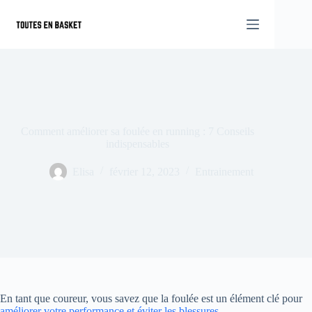
Passer
au
contenu
Comment améliorer sa foulée en running : 7 Conseils
indispensables
Elisa
février 12, 2023
Entrainement
En tant que coureur, vous savez que la foulée est un élément clé pour
améliorer votre performance et éviter les blessures
.