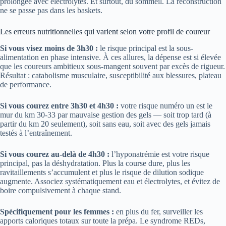
prolongée avec électrolytes. Et surtout, du sommeil. La reconstruction
ne se passe pas dans les baskets.
Les erreurs nutritionnelles qui varient selon votre profil de coureur
Si vous visez moins de 3h30 :
le risque principal est la sous-
alimentation en phase intensive. À ces allures, la dépense est si élevée
que les coureurs ambitieux sous-mangent souvent par excès de rigueur.
Résultat : catabolisme musculaire, susceptibilité aux blessures, plateau
de performance.
Si vous courez entre 3h30 et 4h30 :
votre risque numéro un est le
mur du km 30-33 par mauvaise gestion des gels — soit trop tard (à
partir du km 20 seulement), soit sans eau, soit avec des gels jamais
testés à l’entraînement.
Si vous courez au-delà de 4h30 :
l’hyponatrémie est votre risque
principal, pas la déshydratation. Plus la course dure, plus les
ravitaillements s’accumulent et plus le risque de dilution sodique
augmente. Associez systématiquement eau et électrolytes, et évitez de
boire compulsivement à chaque stand.
Spécifiquement pour les femmes :
en plus du fer, surveiller les
apports caloriques totaux sur toute la prépa. Le syndrome REDs,