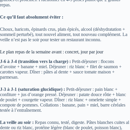
repas.
Ce qu’il faut absolument éviter :
Choux, haricots, épinards crus, plats épicés, alcool (déshydratation +
sommeil perturbé), tout nouvel aliment, tout nouveau complément. La
veille n’est pas le soir pour tester un restaurant inconnu.
Le plan repas de la semaine avant : concret, jour par jour
J-6 à J-4 (transition vers la charge) :
Petit-déjeuner : flocons
d’avoine + banane + miel. Déjeuner : riz blanc + filet de saumon +
carottes vapeur. Dîner : pâtes al dente + sauce tomate maison +
parmesan.
J-3 à J-1 (saturation glucidique) :
Petit-déjeuner : pain blanc +
confiture + jus d’orange pressé. Déjeuner : patate douce rôtie + blanc
de poulet + courgette vapeur. Dîner : riz blanc + omelette simple +
compote de pommes. Collations : banane, pain + miel, barre céréales
testée à l’entraînement.
La veille au soir :
Repas connu, testé, digeste. Pâtes blanches cuites al
dente ou riz blanc, protéine légère (blanc de poulet, poisson blanc),