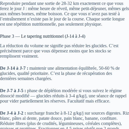
Reproduire pendant une sortie de 28-32 km exactement ce que vous
ferez le jour J : même heure de réveil, même petit-déjeuner, mêmes gels
aux mêmes bornes, même boisson. Ce que vous n’avez pas testé à
l’entraînement n’existe pas le jour de la course. Chaque sortie longue
est une répétition nutritionnelle, pas seulement physique.
Phase 3 — Le tapering nutritionnel (J-14 à J-4)
La réduction du volume ne signifie pas réduire les glucides. C’est
précisément parce que vous dépensez moins que les stocks se
remplissent vraiment.
De J-14 à J-7 :
maintenir une alimentation équilibrée, 50-60 % de
glucides, qualité prioritaire. C’est la phase de récupération des
dernières semaines chargées.
De J-7 à J-5 :
phase de déplétion modérée si vous suivez le régime
dissocié modifié — glucides réduits à 3-4 g/kg/j, une séance de rappel
pour vider partiellement les réserves. Facultatif mais efficace.
De J-4 à J-2 :
surcharge franche à 8-12 g/kg/j sur sources digestes. Riz
blanc, pâtes al dente, patate douce, pain blanc, banane, confiture.
Réduire fibres (plus de crudités, légumineuses, céréales complètes),
graisses et protéines. Fractionner en 4-5 prises plutôt que 2 grands