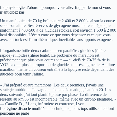
La physiologie d’abord : pourquoi vous allez frapper le mur si vous
n’anticipez pas
Un marathonien de 70 kg brûle entre 2 400 et 2 800 kcal sur la course
selon son allure. Ses réserves de glycogène musculaire et hépatique
plafonnent à 400-500 g de glucides stockés, soit environ 1 600 à 2 000
kcal disponibles. L’écart entre ce que vous dépensez et ce que vous
avez en stock est là, mathématique, inévitable sans apports exogènes.
L’organisme brûle deux carburants en parallèle : glucides (filière
rapide) et lipides (filière lente). Le problème du marathon est
précisément que plus vous courez vite — au-delà de 70-75 % de la
VO2max — plus la proportion de glucides utilisés augmente. À allure
marathon, même un coureur entraîné à la lipolyse reste dépendant des
glucides pour tenir l’allure.
« J’ai préparé quatre marathons. Les deux premiers, j’avais une
stratégie nutritionnelle vague — banane le matin, gel au km 20. Les
deux suivants, j’ai tout planifié phase par phase. La différence de
ressenti au km 35 est incomparable, même avec un chrono identique. »
— Camille D., 31 ans, infirmière et coureuse, Lyon
Le régime dissocié modifié : la technique que les tops utilisent et dont
personne ne parle