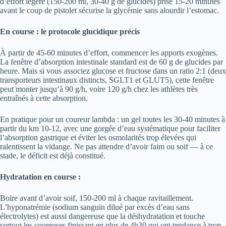
d’effort légère (150-200 ml, 30-40 g de glucides) prise 15-20 minutes
avant le coup de pistolet sécurise la glycémie sans alourdir l’estomac.
En course : le protocole glucidique précis
À partir de 45-60 minutes d’effort, commencer les apports exogènes.
La fenêtre d’absorption intestinale standard est de 60 g de glucides par
heure. Mais si vous associez glucose et fructose dans un ratio 2:1 (deux
transporteurs intestinaux distincts, SGLT1 et GLUT5), cette fenêtre
peut monter jusqu’à 90 g/h, voire 120 g/h chez les athlètes très
entraînés à cette absorption.
En pratique pour un coureur lambda : un gel toutes les 30-40 minutes à
partir du km 10-12, avec une gorgée d’eau systématique pour faciliter
l’absorption gastrique et éviter les osmolarités trop élevées qui
ralentissent la vidange. Ne pas attendre d’avoir faim ou soif — à ce
stade, le déficit est déjà constitué.
Hydratation en course :
Boire avant d’avoir soif, 150-200 ml à chaque ravitaillement.
L’hyponatrémie (sodium sanguin dilué par excès d’eau sans
électrolytes) est aussi dangereuse que la déshydratation et touche
surtout les coureuses finissant en plus de 4h30 qui ont tendance à trop