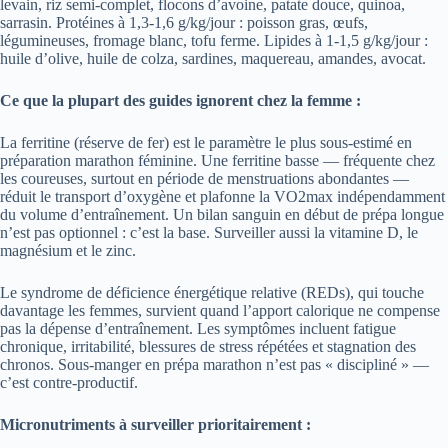
levain, riz semi-complet, flocons d’avoine, patate douce, quinoa,
sarrasin. Protéines à 1,3-1,6 g/kg/jour : poisson gras, œufs,
légumineuses, fromage blanc, tofu ferme. Lipides à 1-1,5 g/kg/jour :
huile d’olive, huile de colza, sardines, maquereau, amandes, avocat.
Ce que la plupart des guides ignorent chez la femme :
La ferritine (réserve de fer) est le paramètre le plus sous-estimé en
préparation marathon féminine. Une ferritine basse — fréquente chez
les coureuses, surtout en période de menstruations abondantes —
réduit le transport d’oxygène et plafonne la VO2max indépendamment
du volume d’entraînement. Un bilan sanguin en début de prépa longue
n’est pas optionnel : c’est la base. Surveiller aussi la vitamine D, le
magnésium et le zinc.
Le syndrome de déficience énergétique relative (REDs), qui touche
davantage les femmes, survient quand l’apport calorique ne compense
pas la dépense d’entraînement. Les symptômes incluent fatigue
chronique, irritabilité, blessures de stress répétées et stagnation des
chronos. Sous-manger en prépa marathon n’est pas « discipliné » —
c’est contre-productif.
Micronutriments à surveiller prioritairement :