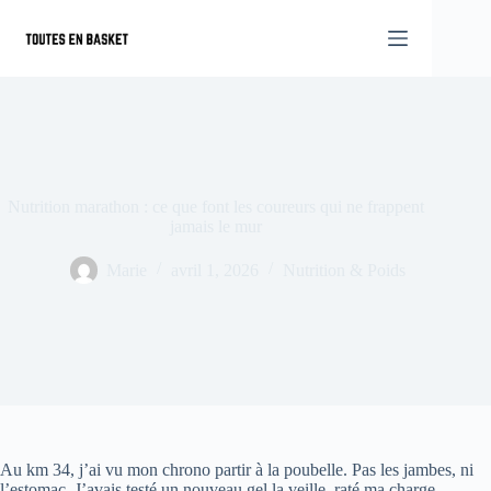
Passer
au
contenu
Nutrition marathon : ce que font les coureurs qui ne frappent
jamais le mur
Marie
avril 1, 2026
Nutrition & Poids
Au km 34, j’ai vu mon chrono partir à la poubelle. Pas les jambes, ni
l’estomac. J’avais testé un nouveau gel la veille, raté ma charge