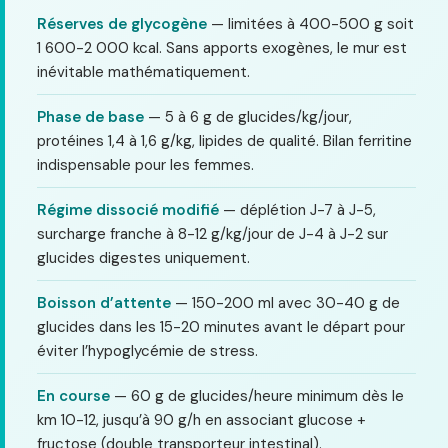
Réserves de glycogène
— limitées à 400-500 g soit
1 600-2 000 kcal. Sans apports exogènes, le mur est
inévitable mathématiquement.
Phase de base
— 5 à 6 g de glucides/kg/jour,
protéines 1,4 à 1,6 g/kg, lipides de qualité. Bilan ferritine
indispensable pour les femmes.
Régime dissocié modifié
— déplétion J-7 à J-5,
surcharge franche à 8-12 g/kg/jour de J-4 à J-2 sur
glucides digestes uniquement.
Boisson d’attente
— 150-200 ml avec 30-40 g de
glucides dans les 15-20 minutes avant le départ pour
éviter l’hypoglycémie de stress.
En course
— 60 g de glucides/heure minimum dès le
km 10-12, jusqu’à 90 g/h en associant glucose +
fructose (double transporteur intestinal).