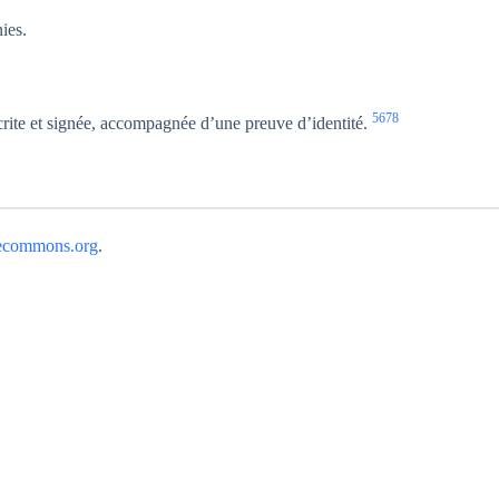
nies.
5
6
7
8
écrite et signée, accompagnée d’une preuve d’identité.
ecommons.org
.