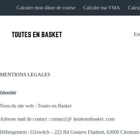
Passer
Calculer mon allure de course
Calculer ma VMA
Calcul
au
contenu
En
MENTIONS LEGALES
Identité
Nom du site web : Toutes en Basket
Adresse mail de contact : contact{@ )toutesenbasket .com
Hébergement : O2switch – 222 Bd Gustave Flaubert, 63000 Clermont