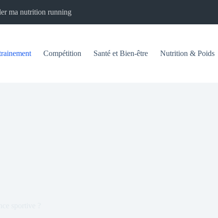
er ma nutrition running
trainement
Compétition
Santé et Bien-être
Nutrition & Poids
nce sportive ?