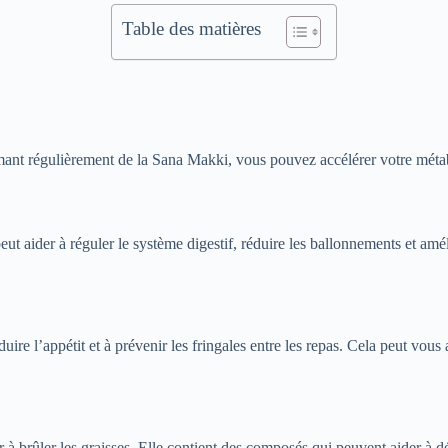
Table des matières
t régulièrement de la Sana Makki, vous pouvez accélérer votre métaboli
 aider à réguler le système digestif, réduire les ballonnements et amélio
ire l’appétit et à prévenir les fringales entre les repas. Cela peut vous 
à brûler les graisses. Elle contient des composés qui peuvent aider à dé