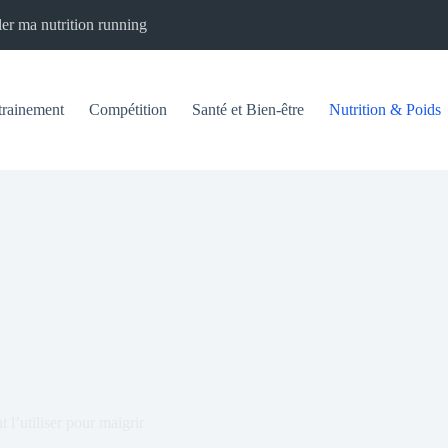
er ma nutrition running
trainement
Compétition
Santé et Bien-être
Nutrition & Poids
 l’utiliser pour maigrir