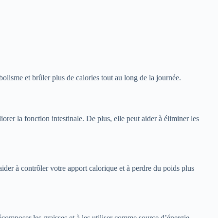
sme et brûler plus de calories tout au long de la journée.
rer la fonction intestinale. De plus, elle peut aider à éliminer les
aider à contrôler votre apport calorique et à perdre du poids plus
composer les graisses et à les utiliser comme source d’énergie.