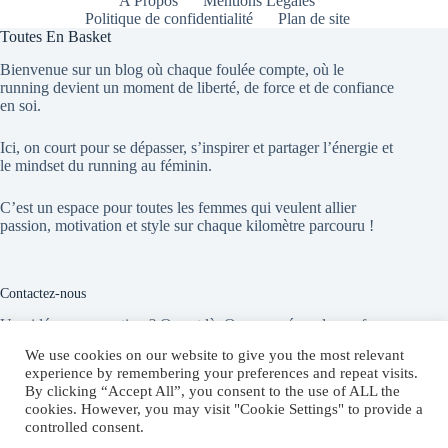
A Propos
Mentions Légales
Politique de confidentialité
Plan de site
Toutes En Basket
Bienvenue sur un blog où chaque foulée compte, où le
running devient un moment de liberté, de force et de confiance
en soi.
Ici, on court pour se dépasser, s’inspirer et partager l’énergie et
le mindset du running au féminin.
C’est un espace pour toutes les femmes qui veulent allier
passion, motivation et style sur chaque kilomètre parcouru !
Contactez-nous
Une idée, une question ? On est là. On vous répond sans faux
départ !
We use cookies on our website to give you the most relevant
experience by remembering your preferences and repeat visits.
By clicking “Accept All”, you consent to the use of ALL the
Website:
cookies. However, you may visit "Cookie Settings" to provide a
toutesenbasket.com
controlled consent.
E-mail :