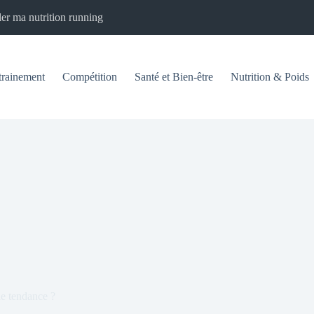
er ma nutrition running
trainement
Compétition
Santé et Bien-être
Nutrition & Poids
ie tendance ?