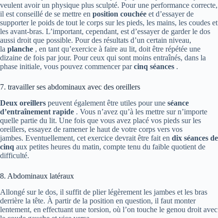
veulent avoir un physique plus sculpté. Pour une performance correcte,
il est conseillé de se mettre en
position couchée
et d’essayer de
supporter le poids de tout le corps sur les pieds, les mains, les coudes et
les avant-bras. L’important, cependant, est d’essayer de garder le dos
aussi droit que possible. Pour des résultats d’un certain niveau,
la
planche
, en tant qu’exercice à faire au lit, doit être répétée une
dizaine de fois par jour. Pour ceux qui sont moins entraînés, dans la
phase initiale, vous pouvez commencer par
cinq séances
.
7. travailler ses abdominaux avec des oreillers
Deux oreillers
peuvent également être utiles pour une
séance
d’entraînement rapide
. Vous n’avez qu’à les mettre sur n’importe
quelle partie du lit. Une fois que vous avez placé vos pieds sur les
oreillers, essayez de ramener le haut de votre corps vers vos
jambes. Eventuellement, cet exercice devrait être fait en
dix séances de
cinq
aux petites heures du matin, compte tenu du faible quotient de
difficulté.
8. Abdominaux latéraux
Allongé sur le dos, il suffit de plier légèrement les jambes et les bras
derrière la tête. À partir de la position en question, il faut monter
lentement, en effectuant une torsion, où l’on touche le genou droit avec