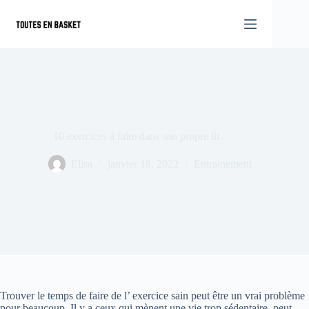
Passer
au
contenu
10 exercices à faire dans son propre lit
Elisa
janvier 18, 2022
Entrainement
Trouver le temps de faire de l’ exercice sain peut être un vrai problème
pour beaucoup. Il y a ceux qui mènent une vie trop sédentaire, peut-