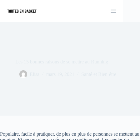
Passer
au
contenu
Les 15 bonnes raisons de se mettre au Running
Elisa
mars 19, 2021
Santé et Bien-être
Populaire, facile à pratiquer, de plus en plus de personnes se mettent au
running. Et encore plus en période de confinement. Les ventes de