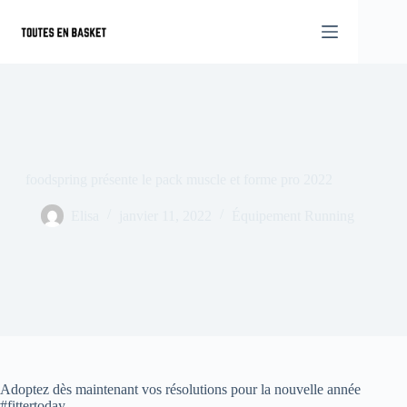
Passer
au
contenu
foodspring présente le pack muscle et forme pro 2022
Elisa
janvier 11, 2022
Équipement Running
Adoptez dès maintenant vos résolutions pour la nouvelle année
#fittertoday