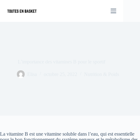
Passer
au
contenu
L’importance des vitamines B pour le sportif
Elisa
octobre 25, 2022
Nutrition & Poids
La vitamine B est une vitamine soluble dans l’eau, qui est essentielle
pour le bon fonctionnement du système nerveux et le métabolisme des