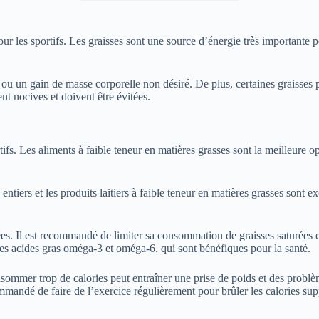
ur les sportifs. Les graisses sont une source d’énergie très importante 
s ou un gain de masse corporelle non désiré. De plus, certaines graisses
ent nocives et doivent être évitées.
ifs. Les aliments à faible teneur en matières grasses sont la meilleure o
ntiers et les produits laitiers à faible teneur en matières grasses sont ex
ées. Il est recommandé de limiter sa consommation de graisses saturées e
 acides gras oméga-3 et oméga-6, qui sont bénéfiques pour la santé.
Consommer trop de calories peut entraîner une prise de poids et des probl
commandé de faire de l’exercice régulièrement pour brûler les calories su