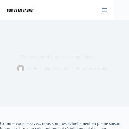
Passer
au
contenu
Nos encas sportifs pour les compétitions
Marie
mars 12, 2022
Nutrition & Poids
Comme vous le savez, nous sommes actuellement en pleine saison
hivernale. Il y a un sujet qui revient régulièrement dans vos