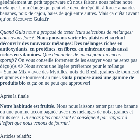
généralement un petit tupperware où nous faisons nous même notre
mélange. Un mélange qui peut vite devenir répétitif à force: amandes,
bananes, noix de cajou, baies de goji entre autres. Mais ça c’était avant
qu’on découvre:
Gula.fr
Quand Gula nous a proposé de tester leurs selections de mélanges:
nous avons foncé
.
Nous pouvons varier les plaisirs et surtout
découvrir des nouveaux mélanges! Des mélanges riches en
antioxydants, en protéines, en fibres, en minéraux mais aussi
riches en vitamines.
Que demander de mieux pour un encas
sportifs?
On vous conseille fortement de les essayer vous ne serez pas
déçu(e)s 😉 Nous avons une légère préférence pour le mélange
« Samba Mix » avec des Myrtilles, noix du Brésil, graines de tournesol
et graines de tournesol au miel.
Gula propose aussi une gamme de
produits bio
et ça: on ne peut que approuver!
Après la finale
Notre habitude est fruitée
. Nous nous laissons tenter par une banane
ou une pomme accompagnée avec nos mélanges de noix, graines et
fruits secs.
Un encas plus consistant et conséquent par rapport à
l’effort que nous venons de fournir!
Articles relatifs: