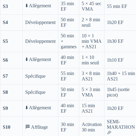
35 min
5 × 45 sec
⬇️ Allègement
S3
55 min EF
EF
VMA
50 min
2 × 8 min
S4
Développement
1h20 EF
EF
seuil
50 min
10 × 1
S5
Développement
+
min VMA
1h30 EF
gammes
+ AS21
40 min
1 × 10
⬇️ Allègement
S6
1h10 EF
EF
min seuil
55 min
3 × 8 min
1h40 + 15 min
S7
Spécifique
EF
AS21
AS21
50 min
5 × 3 min
1h45 (sortie
S8
Spécifique
EF
VMA
picot)
40 min
15 min
⬇️ Allègement
S9
1h20 EF
EF
AS21
SEMI-
30 min
Activation
S10
🏁 Affûtage
MARATHON
EF
30 min
🎉