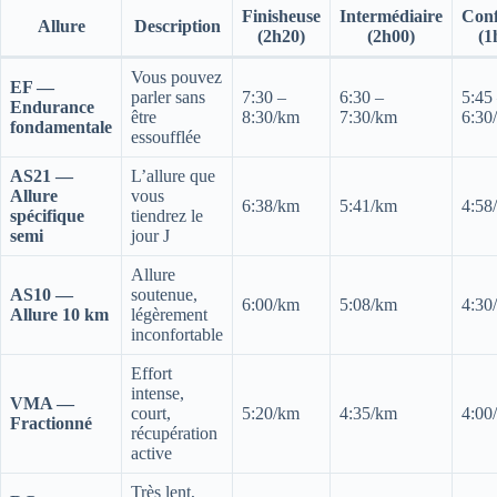
Finisheuse
Intermédiaire
Conf
Allure
Description
(2h20)
(2h00)
(1
Vous pouvez
EF —
parler sans
7:30 –
6:30 –
5:45
Endurance
être
8:30/km
7:30/km
6:30
fondamentale
essoufflée
AS21 —
L’allure que
Allure
vous
6:38/km
5:41/km
4:58
spécifique
tiendrez le
semi
jour J
Allure
AS10 —
soutenue,
6:00/km
5:08/km
4:30
Allure 10 km
légèrement
inconfortable
Effort
intense,
VMA —
court,
5:20/km
4:35/km
4:00
Fractionné
récupération
active
Très lent,