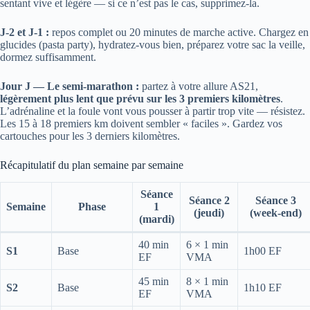
sentant vive et légère — si ce n’est pas le cas, supprimez-la.
J-2 et J-1 :
repos complet ou 20 minutes de marche active. Chargez en
glucides (pasta party), hydratez-vous bien, préparez votre sac la veille,
dormez suffisamment.
Jour J — Le semi-marathon :
partez à votre allure AS21,
légèrement plus lent que prévu sur les 3 premiers kilomètres
.
L’adrénaline et la foule vont vous pousser à partir trop vite — résistez.
Les 15 à 18 premiers km doivent sembler « faciles ». Gardez vos
cartouches pour les 3 derniers kilomètres.
Récapitulatif du plan semaine par semaine
Séance
Séance 2
Séance 3
Semaine
Phase
1
(jeudi)
(week-end)
(mardi)
40 min
6 × 1 min
S1
Base
1h00 EF
EF
VMA
45 min
8 × 1 min
S2
Base
1h10 EF
EF
VMA