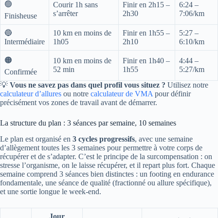
🟢
Courir 1h sans
Finir en 2h15 –
6:24 –
s’arrêter
2h30
7:06/km
Finisheuse
🔵
10 km en moins de
Finir en 1h55 –
5:27 –
Intermédiaire
1h05
2h10
6:10/km
🟠
10 km en moins de
Finir en 1h40 –
4:44 –
52 min
1h55
5:27/km
Confirmée
💡
Vous ne savez pas dans quel profil vous situez ?
Utilisez notre
calculateur d’allures
ou notre
calculateur de VMA
pour définir
précisément vos zones de travail avant de démarrer.
La structure du plan : 3 séances par semaine, 10 semaines
Le plan est organisé en
3 cycles progressifs
, avec une semaine
d’allègement toutes les 3 semaines pour permettre à votre corps de
récupérer et de s’adapter. C’est le principe de la surcompensation : on
stresse l’organisme, on le laisse récupérer, et il repart plus fort. Chaque
semaine comprend 3 séances bien distinctes : un footing en endurance
fondamentale, une séance de qualité (fractionné ou allure spécifique),
et une sortie longue le week-end.
Jour