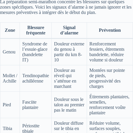
La préparation semi-marathon concentre les blessures sur quelques
zones spécifiques. Voici les signaux d’alarme à ne jamais ignorer et les
mesures préventives à intégrer dès le début du plan.
Blessure
Signal
Zone
Prévention
fréquente
d’alarme
Syndrome de
Douleur externe
Renforcement
l’essuie-glace
du genou à
fessiers, étirements
Genou
(bandelette
partir du km 8-
bandelette, réduire
IT)
10
volume si douleur
Douleur au
Montées sur pointe
Mollet /
Tendinopathie
réveil qui
de pieds,
Achille
achilléenne
s’atténue en
progressivité des
marchant
charges
Étirements plantaires,
Douleur sous le
Fasciite
semelles,
Pied
talon au premier
plantaire
renforcement voûte
pas le matin
plantaire
Douleur diffuse
Réduire volume,
Périostite
Tibia
sur le tibia en
surfaces souples,
tibiale