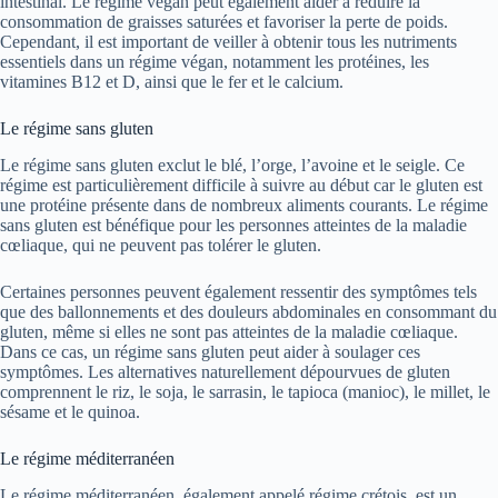
intestinal. Le régime végan peut également aider à réduire la
consommation de graisses saturées et favoriser la perte de poids.
Cependant, il est important de veiller à obtenir tous les nutriments
essentiels dans un régime végan, notamment les protéines, les
vitamines B12 et D, ainsi que le fer et le calcium.
Le régime sans gluten
Le régime sans gluten exclut le blé, l’orge, l’avoine et le seigle. Ce
régime est particulièrement difficile à suivre au début car le gluten est
une protéine présente dans de nombreux aliments courants. Le régime
sans gluten est bénéfique pour les personnes atteintes de la maladie
cœliaque, qui ne peuvent pas tolérer le gluten.
Certaines personnes peuvent également ressentir des symptômes tels
que des ballonnements et des douleurs abdominales en consommant du
gluten, même si elles ne sont pas atteintes de la maladie cœliaque.
Dans ce cas, un régime sans gluten peut aider à soulager ces
symptômes. Les alternatives naturellement dépourvues de gluten
comprennent le riz, le soja, le sarrasin, le tapioca (manioc), le millet, le
sésame et le quinoa.
Le régime méditerranéen
Le régime méditerranéen, également appelé régime crétois, est un