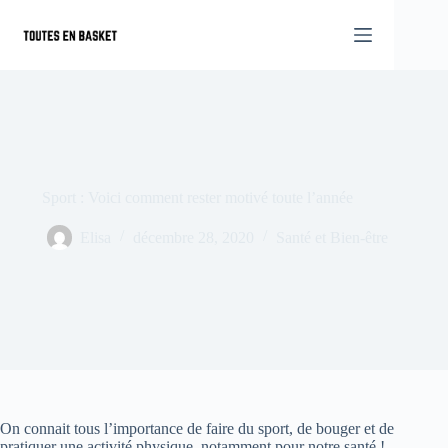
Passer
au
contenu
Sport : Voici comment rester motivé toute l’année
Elisa
décembre 28, 2020
Santé et Bien-être
On connait tous l’importance de faire du sport, de bouger et de
pratiquer une activité physique, notamment pour notre santé !