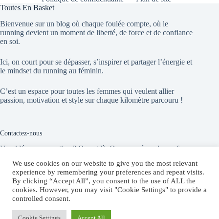
Toutes En Basket
Bienvenue sur un blog où chaque foulée compte, où le
running devient un moment de liberté, de force et de confiance
en soi.
Ici, on court pour se dépasser, s’inspirer et partager l’énergie et
le mindset du running au féminin.
C’est un espace pour toutes les femmes qui veulent allier
passion, motivation et style sur chaque kilomètre parcouru !
Contactez-nous
Une idée, une question ? On est là. On vous répond sans faux
départ !
We use cookies on our website to give you the most relevant
experience by remembering your preferences and repeat visits.
By clicking “Accept All”, you consent to the use of ALL the
Website:
cookies. However, you may visit "Cookie Settings" to provide a
toutesenbasket.com
controlled consent.
E-mail :
contact@toutesenbasket.com
Cookie Settings
Accept All