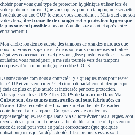
choisir pour vous quel type de protection hygiénique utiliser lors de
votre pratique sportive. Que vous optiez pour un tampon, une serviette
hygiénique ou une CUP, le choix vous appartient…. Mais quel que soit
votre choix,
il est conseillé de changer votre protection hygiénique
le plus souvent possible
alors on n’oublie pas: avant et après votre
entrainement !
Mon choix: longtemps adepte des tampons de grandes marques que
nous trouvons en supermarché mais suite aux nombreuses actualités
négatives concernant ceux-ci (je vous glisse plusieurs articles si vous
souhaitez vous renseigner) je me suis tournée vers des tampons
composés d’un coton biologique certifié GOTS.
Dansmaculotte.com nous a contacté il y a quelques mois pour tester
leur CUP et vous en parler ! Cela tombait parfaitement bien puisque
j’étais de plus en plus attirée et intéressée par cette protection.
Alors que sont les CUPS ?
Les CUPS de la marque Dans Ma
Culotte sont des coupes menstruelles qui sont fabriquées en
France
. Elles recueillent le flux menstruel au lieu de l’absorber
contrairement aux tampons. Conçues avec des matériaux
hypoallergéniques, les cups Dans Ma Culotte évitent les allergies, sont
recyclables et procurent une sensation de bien-être. Je n’ai pas encore
assez de recul pour vous en parler correctement (que quelques
utilisations) mais je l’ai déjà adoptée ! Les premiers essais sont