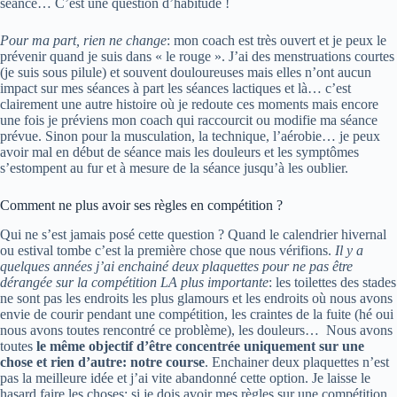
séance… C’est une question d’habitude !
Pour ma part, rien ne change
: mon coach est très ouvert et je peux le
prévenir quand je suis dans « le rouge ». J’ai des menstruations courtes
(je suis sous pilule) et souvent douloureuses mais elles n’ont aucun
impact sur mes séances à part les séances lactiques et là… c’est
clairement une autre histoire où je redoute ces moments mais encore
une fois je préviens mon coach qui raccourcit ou modifie ma séance
prévue. Sinon pour la musculation, la technique, l’aérobie… je peux
avoir mal en début de séance mais les douleurs et les symptômes
s’estompent au fur et à mesure de la séance jusqu’à les oublier.
Comment ne plus avoir ses règles en compétition ?
Qui ne s’est jamais posé cette question ? Quand le calendrier hivernal
ou estival tombe c’est la première chose que nous vérifions.
Il y a
quelques années j’ai enchainé deux plaquettes pour ne pas être
dérangée sur la compétition LA plus importante
: les toilettes des stades
ne sont pas les endroits les plus glamours et les endroits où nous avons
envie de courir pendant une compétition, les craintes de la fuite (hé oui
nous avons toutes rencontré ce problème), les douleurs… Nous avons
toutes
le même objectif d’être concentrée uniquement sur une
chose et rien d’autre: notre course
. Enchainer deux plaquettes n’est
pas la meilleure idée et j’ai vite abandonné cette option. Je laisse le
hasard faire les choses: si je dois avoir mes règles sur une compétition