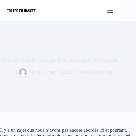
Passer
au
contenu
Comment faire du sport quand on a ses règles ? Mes conseils
Marie
mars 7, 2022
Santé et Bien-être
Il y a un sujet que nous n’avons pas encore abordés ici et pourtant…
nous y sommes toutes confrontées quelques jours par mois. Un sujet