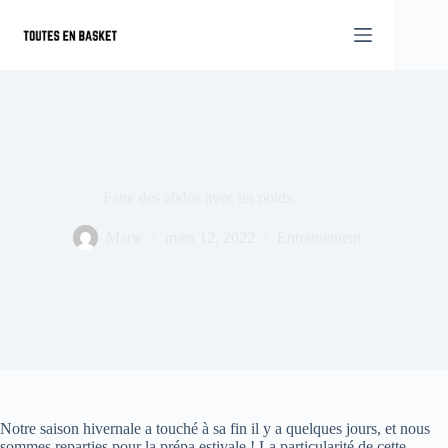
Passer
au
contenu
Faire des abdos avec un poids
Marie
mars 12, 2022
Entrainement
Notre saison hivernale a touché à sa fin il y a quelques jours, et nous
sommes reparties pour la prépa estivale ! La particularité de cette