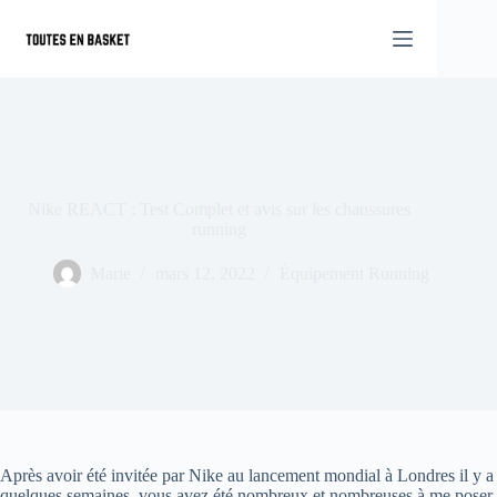
Passer
au
contenu
Nike REACT : Test Complet et avis sur les chaussures
running
Marie
mars 12, 2022
Équipement Running
Après avoir été invitée par Nike au lancement mondial à Londres il y a
quelques semaines, vous avez été nombreux et nombreuses à me poser