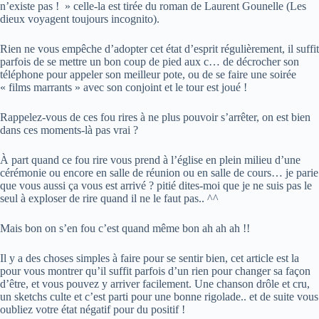
n’existe pas ! » celle-la est tirée du roman de Laurent Gounelle (Les
dieux voyagent toujours incognito).
Rien ne vous empêche d’adopter cet état d’esprit régulièrement, il suffit
parfois de se mettre un bon coup de pied aux c… de décrocher son
téléphone pour appeler son meilleur pote, ou de se faire une soirée
« films marrants » avec son conjoint et le tour est joué !
Rappelez-vous de ces fou rires à ne plus pouvoir s’arrêter, on est bien
dans ces moments-là pas vrai ?
À part quand ce fou rire vous prend à l’église en plein milieu d’une
cérémonie ou encore en salle de réunion ou en salle de cours… je parie
que vous aussi ça vous est arrivé ? pitié dites-moi que je ne suis pas le
seul à exploser de rire quand il ne le faut pas.. ^^
Mais bon on s’en fou c’est quand même bon ah ah ah !!
Il y a des choses simples à faire pour se sentir bien, cet article est la
pour vous montrer qu’il suffit parfois d’un rien pour changer sa façon
d’être, et vous pouvez y arriver facilement. Une chanson drôle et cru,
un sketchs culte et c’est parti pour une bonne rigolade.. et de suite vous
oubliez votre état négatif pour du positif !