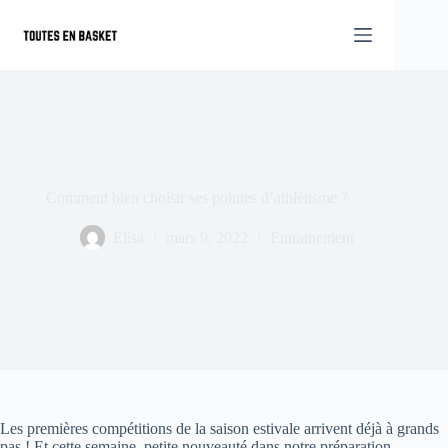
Passer
au
contenu
Comment bien choisir ses pointes d’athlétisme ?
Elisa
mars 9, 2022
Entrainement
Les premières compétitions de la saison estivale arrivent déjà à grands
pas ! Et cette semaine, petite nouveauté dans notre préparation,