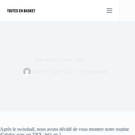
Passer
au
contenu
Faire des abdos avec TRX
Marie
mars 7, 2022
Entrainement
Après le swissball, nous avons décidé de vous montrer notre routine
d’abdos avec un TRX, let’s go !